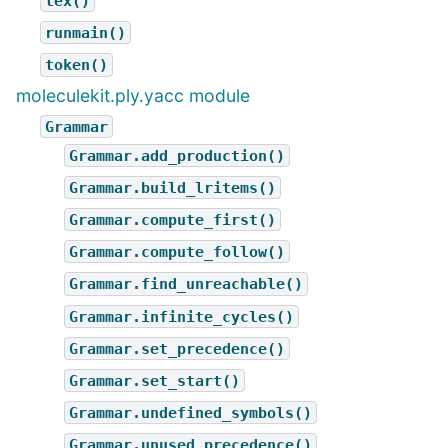
lex()
runmain()
token()
moleculekit.ply.yacc module
Grammar
Grammar.add_production()
Grammar.build_lritems()
Grammar.compute_first()
Grammar.compute_follow()
Grammar.find_unreachable()
Grammar.infinite_cycles()
Grammar.set_precedence()
Grammar.set_start()
Grammar.undefined_symbols()
Grammar.unused_precedence()