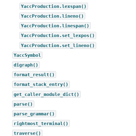
YaccProduction.lexspan()
YaccProduction.lineno()
YaccProduction.linespan()
YaccProduction.set_lexpos()
YaccProduction.set_lineno()
YaccSymbol
digraph()
format_result()
format_stack_entry()
get_caller_module_dict()
parse()
parse_grammar()
rightmost_terminal()
traverse()