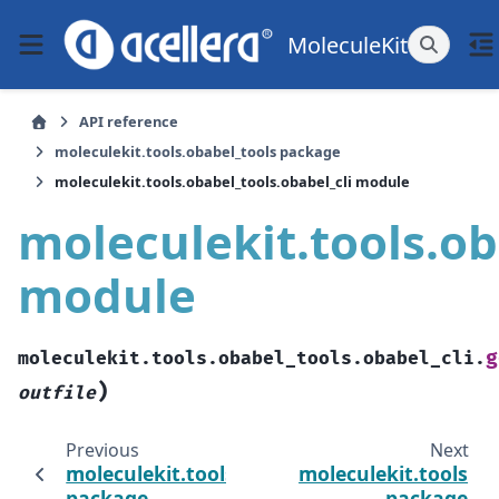
MoleculeKit
API reference
moleculekit.tools.obabel_tools package
moleculekit.tools.obabel_tools.obabel_cli module
moleculekit.tools.ob
module
g
moleculekit.tools.obabel_tools.obabel_cli.
)
outfile
Previous
Next
moleculekit.tools.obabel_tools
moleculekit.tools
package
package